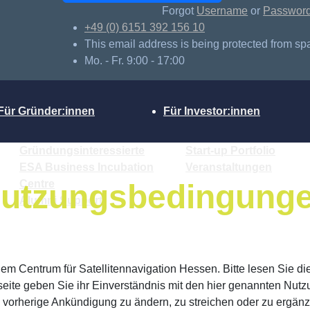
Forgot
Username
or
Passwor
+49 (0) 6151 392 156 10
This email address is being protected from sp
Mo. - Fr. 9:00 - 17:00
Für Gründer:innen
Für Investor:innen
Gründungsinteressierte
Start-up Portfolio
ESA Business Incubation
Veranstaltungen
Centre
utzungsbedingung
Alumni Support
em Centrum für Satellitennavigation Hessen. Bitte lesen Sie 
ite geben Sie ihr Einverständnis mit den hier genannten Nutz
ne vorherige Ankündigung zu ändern, zu streichen oder zu ergän