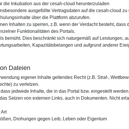
r die Inkubation aus der cesah-cloud herunterzuladen
insbesondere ausgefüllte Vertragsdaten auf die cesah-cloud zu 
ulungsinhalte über die Plattform abzurufen.
elnen Inhalten zu sperren, z.B. wenn der Verdacht besteht, dass
nzelner Funktionalitäten des Portals.
als bemüht. Dies beschränkt sich naturgemäß auf Leistungen, auf
ngsarbeiten, Kapazitätsbelangen und aufgrund anderer Ereign
von Dateien
Verwendung eigener Inhalte geltendes Recht (z.B. Straf-, Wettb
chte) zu verletzen.
dass jedwede Inhalte, die in das Portal bzw. eingestellt werden
r das Setzen von externen Links, auch in Dokumenten. Nicht erla
 Art
rstößen, Drohungen gegen Leib, Leben oder Eigentum