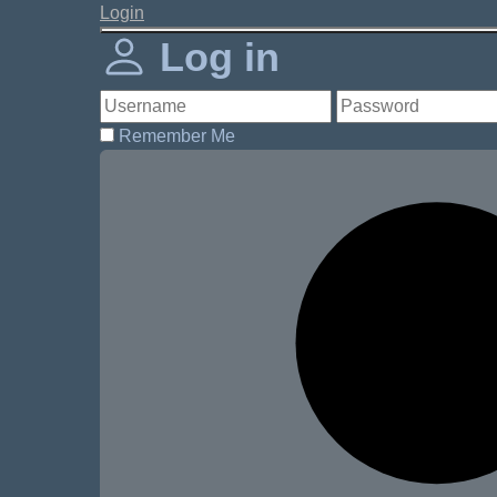
Login
Log in
Remember Me