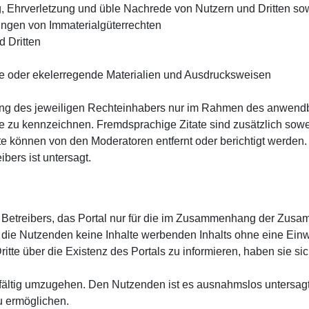
 Ehrverletzung und üble Nachrede von Nutzern und Dritten sow
ungen von Immaterialgüterrechten
 Dritten
che oder ekelerregende Materialien und Ausdrucksweisen
ung des jeweiligen Rechteinhabers nur im Rahmen des anwendb
 zu kennzeichnen. Fremdsprachige Zitate sind zusätzlich sowei
nhalte können von den Moderatoren entfernt oder berichtigt werde
bers ist untersagt.
s Betreibers, das Portal nur für die im Zusammenhang der Zus
s die Nutzenden keine Inhalte werbenden Inhalts ohne eine Ein
ritte über die Existenz des Portals zu informieren, haben sie si
gfältig umzugehen. Den Nutzenden ist es ausnahmslos untersagt, 
u ermöglichen.