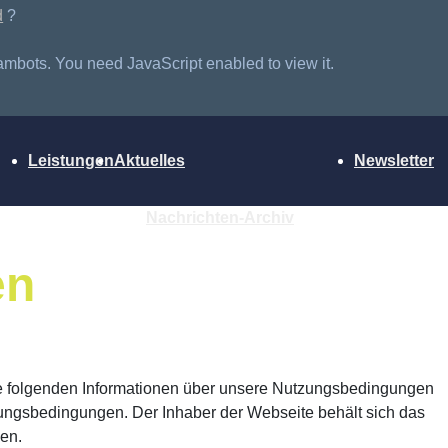
d
?
ambots. You need JavaScript enabled to view it.
Leistungen
Aktuelles
Newsletter
Nachrichten-Archiv
en
die folgenden Informationen über unsere Nutzungsbedingungen
ungsbedingungen. Der Inhaber der Webseite behält sich das
zen.