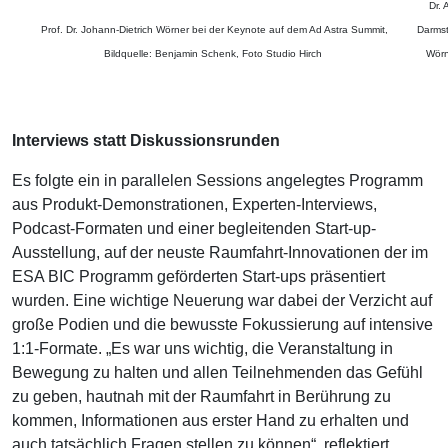
Dr.
Prof. Dr. Johann-Dietrich Wörner bei der Keynote auf dem Ad Astra Summit,
Darmst
Bildquelle: Benjamin Schenk, Foto Studio Hirch
Wörn
Interviews statt Diskussionsrunden
Es folgte ein in parallelen Sessions angelegtes Programm
aus Produkt-Demonstrationen, Experten-Interviews,
Podcast-Formaten und einer begleitenden Start-up-
Ausstellung, auf der neuste Raumfahrt-Innovationen der im
ESA BIC Programm geförderten Start-ups präsentiert
wurden. Eine wichtige Neuerung war dabei der Verzicht auf
große Podien und die bewusste Fokussierung auf intensive
1:1-Formate. „Es war uns wichtig, die Veranstaltung in
Bewegung zu halten und allen Teilnehmenden das Gefühl
zu geben, hautnah mit der Raumfahrt in Berührung zu
kommen, Informationen aus erster Hand zu erhalten und
auch tatsächlich Fragen stellen zu können“, reflektiert