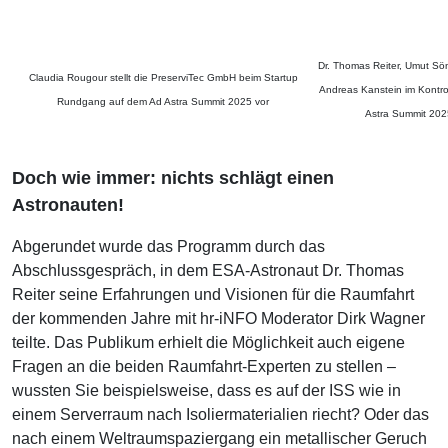
Dr. Thomas Reiter, Umut Sö
Claudia Rougour stellt die PreserviTec GmbH beim Startup
Andreas Kanstein im Kontr
Rundgang auf dem Ad Astra Summit 2025 vor
Astra Summit 20
Doch wie immer: nichts schlägt einen
Astronauten!
Abgerundet wurde das Programm durch das
Abschlussgespräch, in dem ESA-Astronaut Dr. Thomas
Reiter seine Erfahrungen und Visionen für die Raumfahrt
der kommenden Jahre mit hr-iNFO Moderator Dirk Wagner
teilte.​ Das Publikum erhielt die Möglichkeit auch eigene
Fragen an die beiden Raumfahrt-Experten zu stellen –
wussten Sie beispielsweise, dass es auf der ISS wie in
einem Serverraum nach Isoliermaterialien riecht? Oder das
nach einem Weltraumspaziergang ein metallischer Geruch