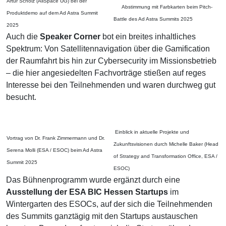
Artur Scholz (AllSpace UG) bei der
Abstimmung mit Farbkarten beim Pitch-
Produktdemo auf dem Ad Astra Summit
Battle des Ad Astra Summits 2025
2025
Auch die
Speaker Corner
bot ein breites inhaltliches
Spektrum: Von Satellitennavigation über die Gamification
der Raumfahrt bis hin zur Cybersecurity im Missionsbetrieb
– die hier angesiedelten Fachvorträge stießen auf reges
Interesse bei den Teilnehmenden und waren durchweg gut
besucht.
Einblick in aktuelle Projekte und
Vortrag von Dr. Frank Zimmermann und Dr.
Zukunftsvisionen durch Michelle Baker (Head
Serena Molli (ESA / ESOC) beim Ad Astra
of Strategy and Transformation Office, ESA /
Summit 2025
ESOC)
Das Bühnenprogramm wurde ergänzt durch eine
Ausstellung der ESA BIC Hessen Startups
im
Wintergarten des ESOCs, auf der sich die Teilnehmenden
des Summits ganztägig mit den Startups austauschen