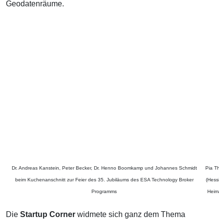
Geodatenräume.
Dr. Andreas Kanstein, Peter Becker, Dr. Henno Boomkamp und Johannes Schmidt
Pia T
beim Kuchenanschnitt zur Feier des 35. Jubiläums des ESA Technology Broker
(Hess
Programms
Heima
Die
Startup Corner
widmete sich ganz dem Thema