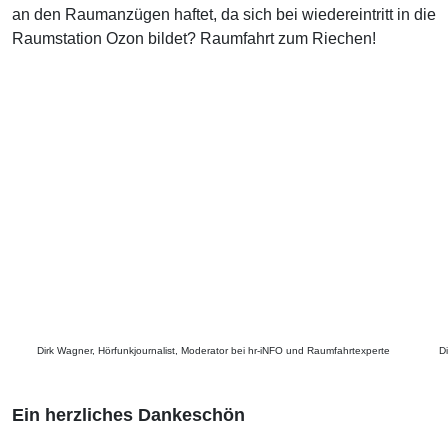
an den Raumanzügen haftet, da sich bei wiedereintritt in die
Raumstation Ozon bildet? Raumfahrt zum Riechen!
Dirk Wagner, Hörfunkjournalist, Moderator bei hr-iNFO und Raumfahrtexperte
D
Ein herzliches Dankeschön